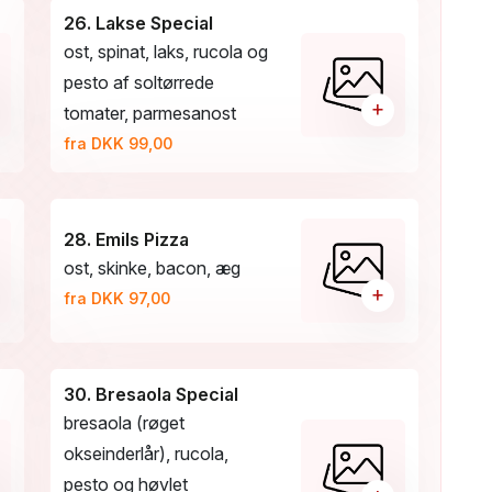
26. Lakse Special
ost, spinat, laks, rucola og
pesto af soltørrede
+
tomater, parmesanost
fra DKK 99,00
28. Emils Pizza
ost, skinke, bacon, æg
+
fra DKK 97,00
30. Bresaola Special
bresaola (røget
okseinderlår), rucola,
pesto og høvlet