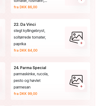
tomater, rosmarin,...
fra DKK 86,00
22. Da Vinci
stegt kyllingebryst,
soltørrede tomater,
+
paprika
fra DKK 84,00
24. Parma Special
parmaskinke, rucola,
pesto og høvlet
+
parmesan
fra DKK 99,00