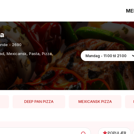
ME
za
unde - 2690
mad, Mexicansk, Pasta, Pizza,
DEEP PAN PIZZA
MEXICANSK PIZZA
POPULÆR