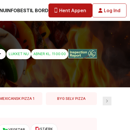
Hent Appen
Log Ind
NU
INFO
BESTIL BORD
LUKKET NU
ABNER KL. 11:00:00
MEXICANSK PIZZA 1
BYG SELV PIZZA
INDBAGT 
STÆRK
VEGETAR