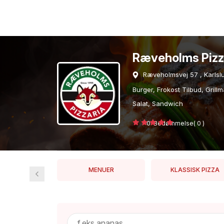
Ræveholms Piz
Ræveholmsvej 57 , Karlsl
Burger, Frokost Tilbud, Grill
Salat, Sandwich
0 Bedømmelse( 0 )
IS
MENUER
KLASSISK PIZZA